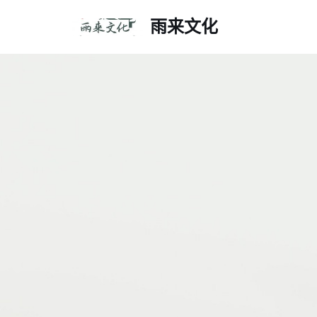
雨来文化
跳
至
正
文