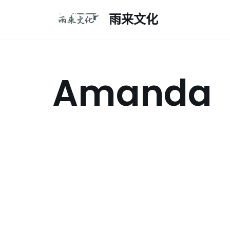
雨来文化
跳
至
正
文
Amanda