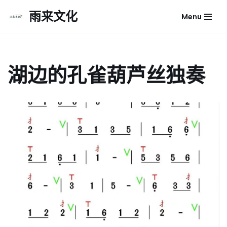
雨来文化
Menu
跳
至
正
文
湖边的孔雀葫芦丝独奏