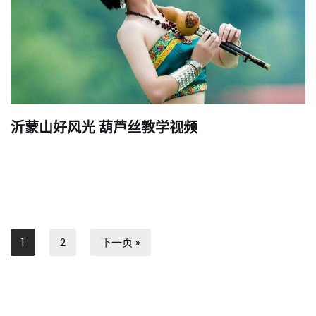
沂蒙山好风光 葫芦丝教学视频
1
2
下一页 »