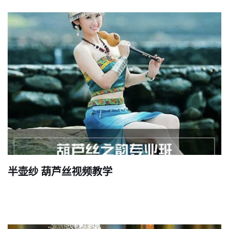
半壶纱 葫芦丝视频教学