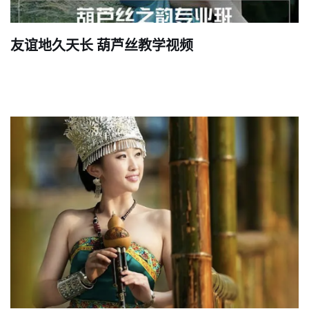
友谊地久天长 葫芦丝教学视频