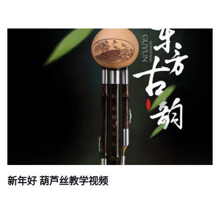
新年好 葫芦丝教学视频