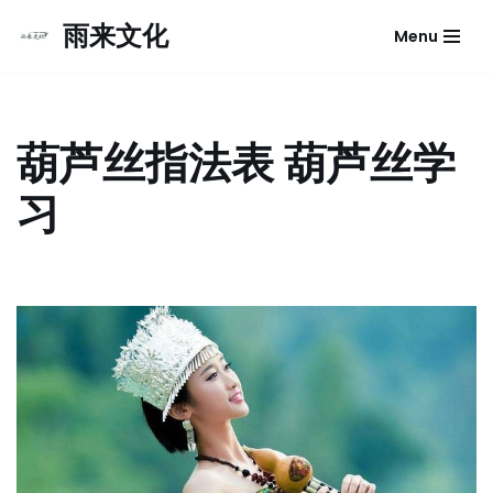
雨来文化
Menu
跳
至
正
文
葫芦丝指法表 葫芦丝学
习