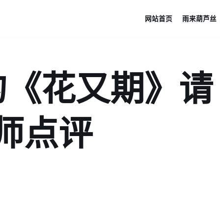
网站首页
雨来葫芦丝
的《花又期》请
师点评