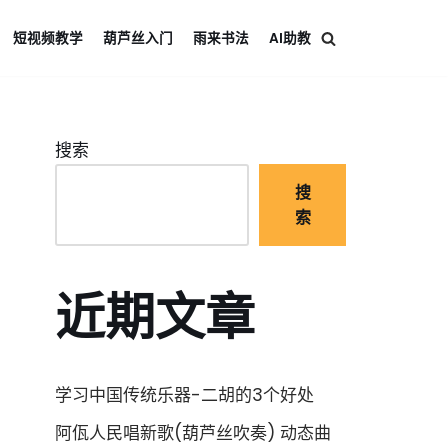
短视频教学
葫芦丝入门
雨来书法
AI助教
搜索
搜
索
近期文章
学习中国传统乐器-二胡的3个好处
阿佤人民唱新歌(葫芦丝吹奏) 动态曲